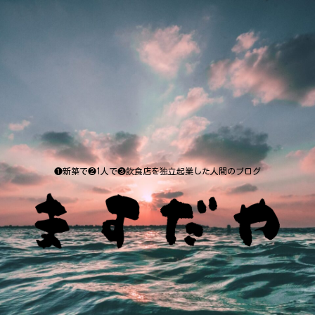
❶新築で❷1人で❸飲食店を独立起業した人間のブログ