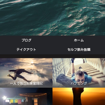
ブログ
ホーム
テイクアウト
セルフ飲み放題
一人で独立起業奮闘記
ハプニング