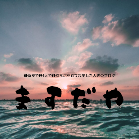
❶新築で❷1人で❸飲食店を独立起業した人間のブログ