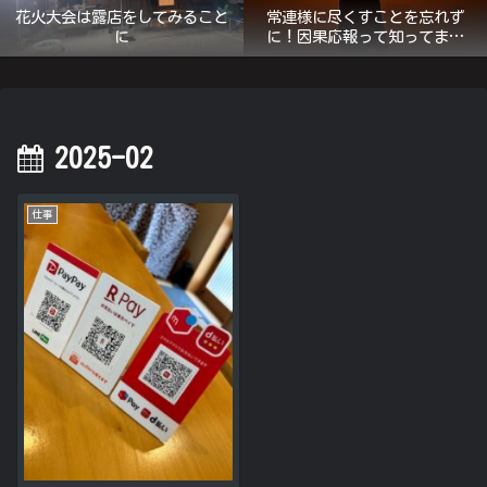
花火大会は露店をしてみること
常連様に尽くすことを忘れず
に
に！因果応報って知ってます
か？
2025-02
仕事