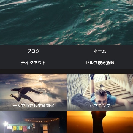
ブログ
ホーム
テイクアウト
セルフ飲み放題
一人で独立起業奮闘記
ハプニング