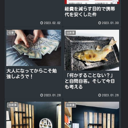
経費を減らす目的で携帯
代を安くした件
2023.02.02
2023.01.30
仕事
出来事
大人になってからこそ勉
「何かすることない？」
強しようで！
と自問自答。そして今日
も考える
2023.01.28
2023.01.26
出来事
出来事