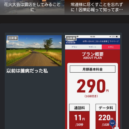
花火大会は露店をしてみること
常連様に尽くすことを忘れず
に
に！因果応報って知ってます
か？
出来事
出来事
以前は臆病だった私