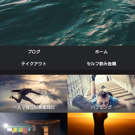
ブログ
ホーム
テイクアウト
セルフ飲み放題
一人で独立起業奮闘記
ハプニング