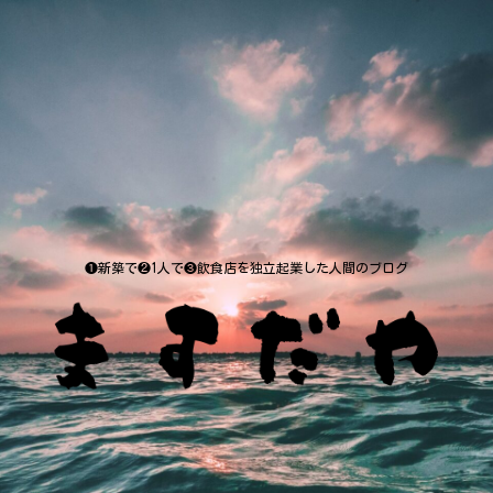
❶新築で❷1人で❸飲食店を独立起業した人間のブログ