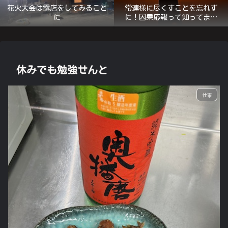
花火大会は露店をしてみること
常連様に尽くすことを忘れず
に
に！因果応報って知ってます
か？
休みでも勉強せんと
仕事