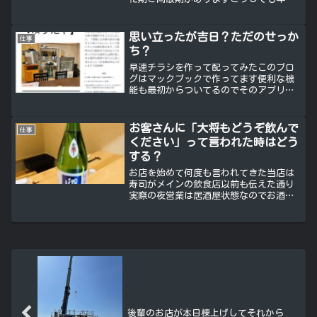
年始は忙しくなるけどそのあとは仕事や
学校が始まると全体の流れが落ち着くモ
ードに入るので売り上げも落ち着いてき
思い立ったが吉日？ただのせっか
仕事
ますかといってワシどう...
ち？
早速チラシを作って配ってみたこのブロ
グはマックブックで作ってます便利な機
能も最初からついてるのでそのアプリで
こさえてみましたテンプレートの内容を
変えて打ち替えるだけ画像も変えるだけ
以前の仕事柄こう言ったのは簡単に作れ
お客さんに「大将もどうぞ飲んで
仕事
るようになったタイピング...
ください」って言われた時はどう
する？
お店を始めて何度も言われてきた当店は
寿司がメインの飲食店以前も伝えた通り
実際の夜営業は居酒屋状態なのでお酒を
楽しまれるお客さんが良かれと思って大
将もどうぞ飲んでください！って言われ
ることがありますありがたいですけど私
は一人で経営してますお店...
後輩のお店が本日棟上げしてそれから