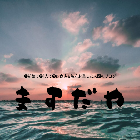
❶新築で❷1人で❸飲食店を独立起業した人間のブログ