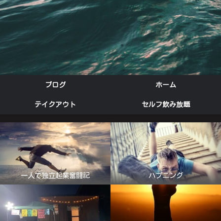
ブログ
ホーム
テイクアウト
セルフ飲み放題
一人で独立起業奮闘記
ハプニング