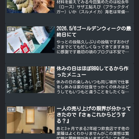
材料を揃えてみる今回集めたのは松永牛
（ロース）サザエ鮎えび（ブラックタイ
ガー）いか（スルメイカ）海老は常備し
てるものを使います昨日の大雨で海が荒
れてるから鮮魚はなかったので常備して
いる鮎を使いましたが普段は地魚で行こ
2026.5/6ゴールデンウィークの最
仕事
うと思う他はすべて地物ワ...
終日にて
やっとの投稿久しぶりの投稿ですおかげ
さまでとても忙しくなってきてます本当
に感謝です最初の頃のブログは不安でた
まらなく殴り書きのように自分の気持ち
をブログにぶつけていたのを鮮明に覚え
ています何もお手本がないどこからお店
休みの日はほぼBBQしてるから作
仕事
の魅力を伝えてどこから手...
ったメニュー
休みの日の楽しみいつも同じ場所で仕事
をし休みは家の往復せっかくの休みはど
うしてもいつもと違うことをしたくなる
寒い日でなければ大体外で炭を焼いてビ
ール片手にやるのが趣味一人も十分楽し
いワシ焼きたての今！って頃合いを見つ
一人の売り上げの限界が分かって
仕事
けて美味しいときに美味し...
きたので『さぁこれからどうす
る？』
あと3ヶ月でまる2年経つ飲食店です他の
業種はよくわかりませんがこの業態は繁
忙期と閑散期がありますどうしても年末