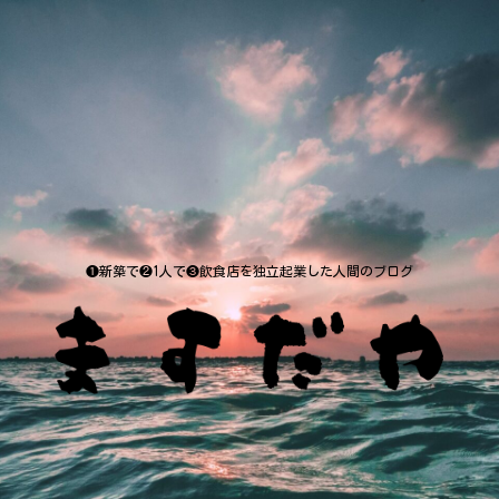
❶新築で❷1人で❸飲食店を独立起業した人間のブログ