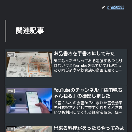
phm50593
関連記事
お品書きを手書きにしてみた
仕事
気になったらやってみる勉強するつもり
はないけどYouTubeを見ていて料理だっ
たり同じような飲食店の動画を見てしま
うついワシあ！これいいかもって思った
らいつものようにすぐに実行してしまう
字は上手な方ではないけど味があってい
いじゃないってこと...
YouTubeのチャンネル「益田魂ち
仕事
ゃんねる」の撮影しました
お客さんとの会話から生まれた宣伝効果
先日お客さんとして来てくれた４名さま
いつも利用してくれる蜂蜜を製造、販売
と一人でされてるババさん馬場さんは向
上心旺盛で色々されてる面白い方毎回一
緒に来てくれるお客さんは知り合ったば
出来る料理があったらやってみよ
仕事
かりであまり知らない人同...