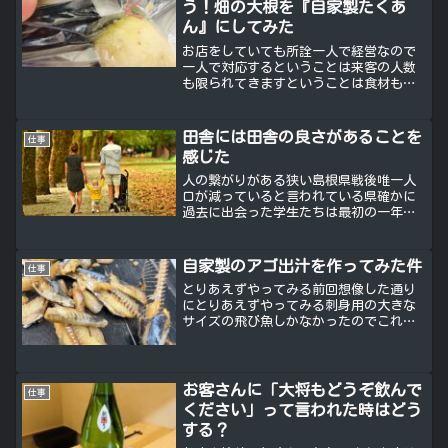
う！畑の大根を『自家製たくあ
ん』にしてみた
お店をしていても所詮一人で経営なので
一人で対応するということは来客の人数
も限られてきますということは食材もた
くさん使えない安くて沢山食べられる〜
ってお店じゃないからそんなに使わない
しかも娘と二人じゃ食べきれんし畑には
田舎には田舎の良さがあることを
仕事
沢山の大根たちなんだかこ...
感じた
人の繋がりがある狭い島根県戦後唯一人
口が減っていると言われている県確かに
過去に出会った学生たちは最初の一年目
は帰ってくるけどその後は見ない益田っ
てそんなに魅力ないんかな？ん〜〜〜私
なりに考えるんだけど田舎だからこそ自
自家製のアゴ出汁を作ってみた件
仕事
然に特化したものを強めて...
とりあえずやってみる前回想像した通り
にとりあえずやってみる刺身用の大きな
サイズの飛び魚しかなかったのでこれで
挑戦大きいということは小さい魚より脂
分があるはずなので頭を外して内臓を取
ってみるそして海水濃度の塩分は３４％
ということなので水１リッ...
お客さんに「大将もどうぞ飲んで
仕事
ください」って言われた時はどう
する？